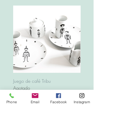
Juego de café Tribu
Bandeja Animales
Agotado
Precio
12,00 €
Phone
Email
Facebook
Instagram
Top