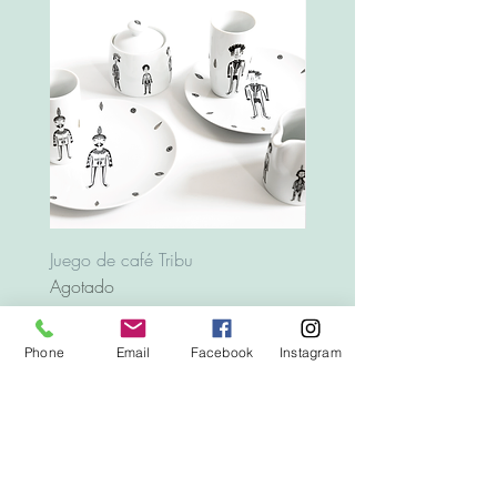
Juego de café Tribu
Bandeja Animales
Agotado
Precio
12,00 €
Phone
Email
Facebook
Instagram
Top