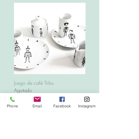
Juego de café Tribu
Bandeja Animales
Agotado
Precio
12,00 €
Phone
Email
Facebook
Instagram
Top