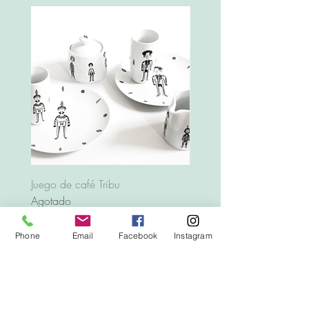
Juego de café Tribu
Bandeja Animales
Agotado
Precio
12,00 €
Phone
Email
Facebook
Instagram
Top