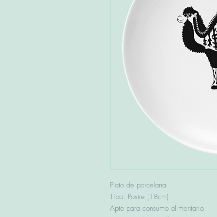
Plato de porcelana
Tipo: Postre (18cm)
Apto para consumo alimentario